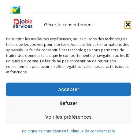
Ce site a été réalisé avec le
soutien financier de la
Gérer le consentement
Région Guadeloupe
.
Pour offrir les meilleures expériences, nous utilisons des technologies
telles que les cookies pour stocker et/ou accéder aux informations des
appareils. Le fait de consentir à ces technologies nous permettra de
traiter des données telles que le comportement de navigation ou les ID
uniques sur ce site. Le fait de ne pas consentir ou de retirer son
Djobiz © 2025 - Tous droits réservés
consentement peut avoir un effet négatif sur certaines caractéristiques
et fonctions.
À Propos
Publier mon activité
Conditions d’Utilisation
Accepter
Politique de Confidentialité
Charte Qualité
Refuser
Mentions Légales
Charte des utilisateurs
Voir les préférences
Conditions Générales de Vente
Politique de cookies
Politique de confidentialité
Politique de confidentialité