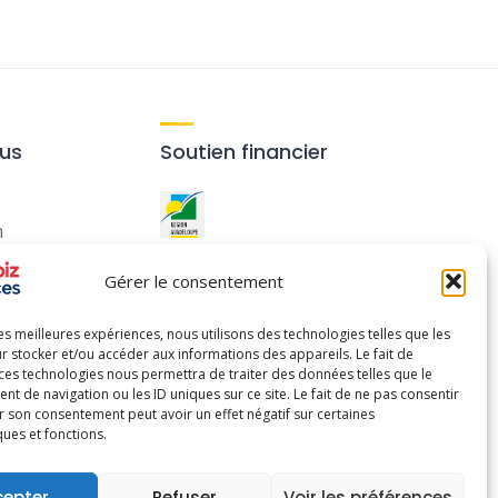
ous
Soutien financier
m
Ce site a été réalisé avec le
Gérer le consentement
soutien financier de la
Région Guadeloupe
.
les meilleures expériences, nous utilisons des technologies telles que les
r stocker et/ou accéder aux informations des appareils. Le fait de
 ces technologies nous permettra de traiter des données telles que le
 de navigation ou les ID uniques sur ce site. Le fait de ne pas consentir
r son consentement peut avoir un effet négatif sur certaines
ques et fonctions.
cepter
Refuser
Voir les préférences