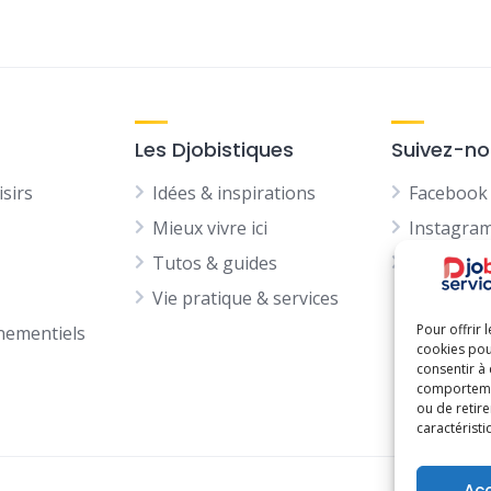
Les Djobistiques
Suivez-n
isirs
Idées & inspirations
Facebook
Mieux vivre ici
Instagra
Tutos & guides
LinkedIn
Vie pratique & services
Pour offrir 
nementiels
cookies pou
consentir à
comportement
ou de retire
caractéristi
Ac