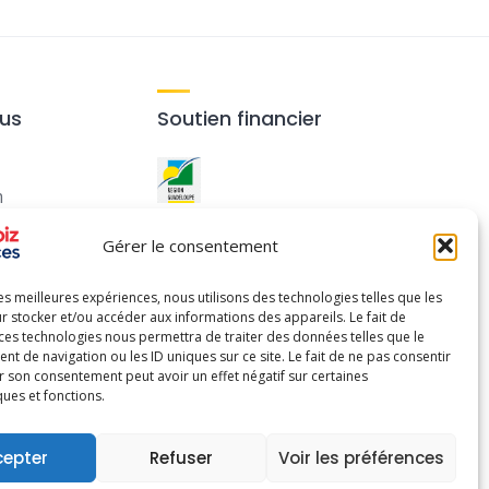
ous
Soutien financier
m
Ce site a été réalisé avec le
Gérer le consentement
soutien financier de la
Région Guadeloupe
.
les meilleures expériences, nous utilisons des technologies telles que les
r stocker et/ou accéder aux informations des appareils. Le fait de
 ces technologies nous permettra de traiter des données telles que le
 de navigation ou les ID uniques sur ce site. Le fait de ne pas consentir
r son consentement peut avoir un effet négatif sur certaines
ques et fonctions.
cepter
Refuser
Voir les préférences
Politique de Confidentialité
Charte Qualité