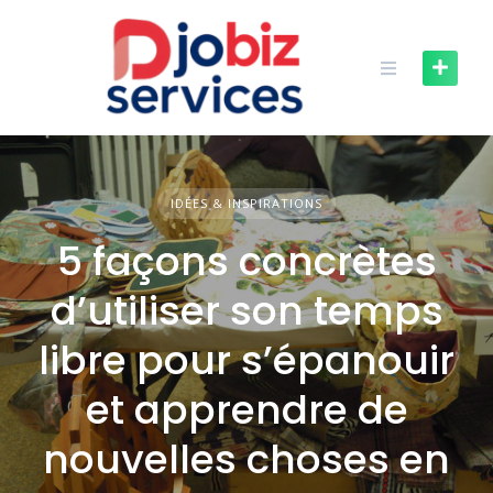
Skip
to
content
IDÉES & INSPIRATIONS
5 façons concrètes
d’utiliser son temps
libre pour s’épanouir
et apprendre de
nouvelles choses en