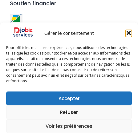
Soutien financier
Ce site a été réalisé avec le
soutien financier de la
Gérer le consentement
Région Guadeloupe
.
Pour offrir les meilleures expériences, nous utilisons des technologies
telles que les cookies pour stocker et/ou accéder aux informations des
appareils. Le fait de consentir à ces technologies nous permettra de
traiter des données telles que le comportement de navigation ou les ID
uniques sur ce site. Le fait de ne pas consentir ou de retirer son
Djobiz © 2025 - Tous droits réservés
consentement peut avoir un effet négatif sur certaines caractéristiques
et fonctions.
À Propos
Publier mon activité
Conditions d’Utilisation
Accepter
Politique de Confidentialité
Charte Qualité
Refuser
Mentions Légales
Charte des utilisateurs
Voir les préférences
Conditions Générales de Vente
Politique de cookies