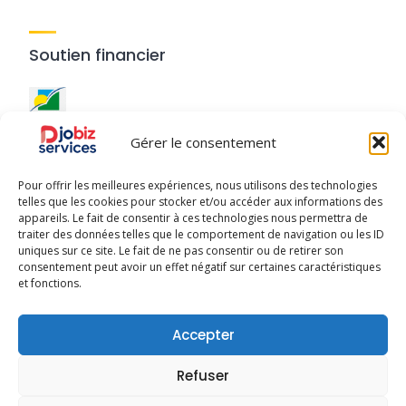
Soutien financier
Ce site a été réalisé avec le
soutien financier de la
Gérer le consentement
Région Guadeloupe
.
Pour offrir les meilleures expériences, nous utilisons des technologies
telles que les cookies pour stocker et/ou accéder aux informations des
appareils. Le fait de consentir à ces technologies nous permettra de
traiter des données telles que le comportement de navigation ou les ID
uniques sur ce site. Le fait de ne pas consentir ou de retirer son
Djobiz © 2025 - Tous droits réservés
consentement peut avoir un effet négatif sur certaines caractéristiques
et fonctions.
À Propos
Publier mon activité
Conditions d’Utilisation
Accepter
Politique de Confidentialité
Charte Qualité
Refuser
Mentions Légales
Charte des utilisateurs