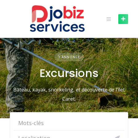
Skip
to
content
1 ANNONCE
Excursions
Bateau, kayak, snorkeling, et découverte de l’îlet
Caret.