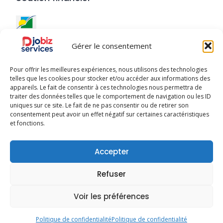
Ce site a été réalisé avec le
soutien financier de la
Gérer le consentement
Région Guadeloupe
.
Pour offrir les meilleures expériences, nous utilisons des technologies
telles que les cookies pour stocker et/ou accéder aux informations des
appareils. Le fait de consentir à ces technologies nous permettra de
traiter des données telles que le comportement de navigation ou les ID
uniques sur ce site. Le fait de ne pas consentir ou de retirer son
Djobiz © 2025 - Tous droits réservés
consentement peut avoir un effet négatif sur certaines caractéristiques
et fonctions.
À Propos
Publier mon activité
Conditions d’Utilisation
Accepter
Politique de Confidentialité
Charte Qualité
Refuser
Mentions Légales
Charte des utilisateurs
Voir les préférences
Conditions Générales de Vente
Politique de cookies
Politique de confidentialité
Politique de confidentialité